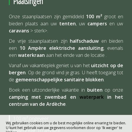
Plaatsingen
Onze staanplaatsen zijn gemiddeld
100 m²
groot en
bieden plaats aan uw
tenten
, uw
campers
en uw
caravans
> sterk>.
De vrije staanplaatsen zijn
halfschaduw
en bieden
een
10 Ampère elektrische aansluiting
, evenals
een
waterkraan
aan het einde van de locatie .
Vanaf uw vakantieplek geniet u van het
uitzicht op de
bergen
. Op de grond vind je gras. U heeft toegang tot
de
gemeenschappelijke sanitaire blokken
.
Boek een uitzonderlijke vakantie in
buiten
op onze
camping met zwembad en
waterpark
in het
centrum van de Ardèche
.
100 m² ongeveer
Wij gebruiken cookies om u de best mogelijke online ervaring te bieden.
U kunt het gebruik van uw gegevens voorkomen door op 'Ik weiger' te
Elektriciteit: 10 ampère