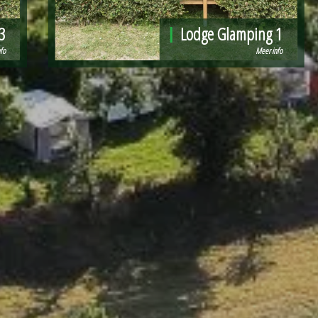
3
Lodge Glamping 1
fo
Meer info